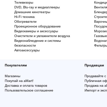
Телевизоры
Кондиц
DVD, Blu-ray и медиаплееры
Вентил
Домашние кинотеатры
Бленде
Hi-Fi техника
Строит
Обогреватели
Варочны
Проекционное оборудование
Посудо
Видеокамеры и аксессуары
Морози
Очистители и увлажнители воздуха
Газовые
Видеонаблюдение и системы
Водонаг
безопасности
Фильтры
Автоаксессуары
Покупателям
Продавцам
Магазины
Продавайте с
Покупай на aMart!
Публичная оф
Доставка и оплата товаров
Продажа на a
Пользовательское соглашение
Импорт и эксп