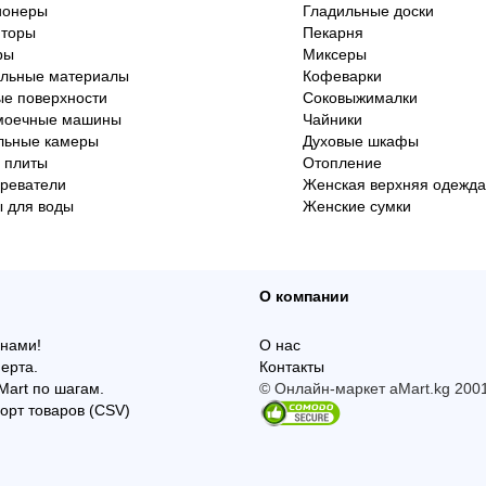
ионеры
Гладильные доски
яторы
Пекарня
ры
Миксеры
ельные материалы
Кофеварки
е поверхности
Соковыжималки
моечные машины
Чайники
льные камеры
Духовые шкафы
 плиты
Отопление
реватели
Женская верхняя одежда
 для воды
Женские сумки
О компании
 нами!
О нас
ерта.
Контакты
Mart по шагам.
© Онлайн-маркет aMart.kg 200
орт товаров (CSV)