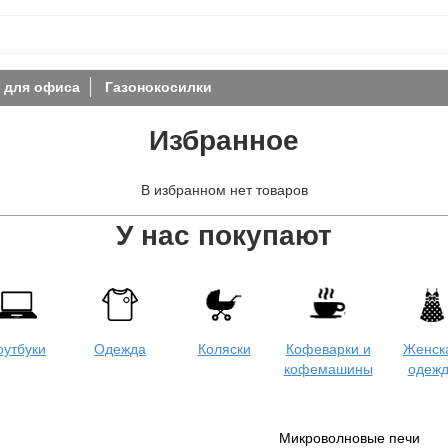
 для офиса
Газонокосилки
Избранное
В избранном нет товаров
У нас покупают
оутбуки
Одежда
Коляски
Кофеварки и
Женск
кофемашины
одеж
Микроволновые печи